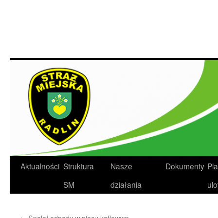
Przejdź
do
treści
Aktualności
Struktura
Nasze
Dokumenty
Pla
SM
działania
ulo
←
Spalał odpady w piecu kaflowym