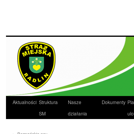
Przejdź
do
treści
Aktualności
Struktura
Nasze
Dokumenty
Pla
SM
działania
ulo
←
Bezpańskie psy